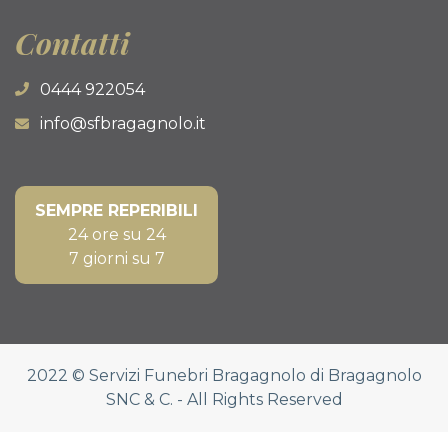
Contatti
0444 922054
info@sfbragagnolo.it
SEMPRE REPERIBILI
24 ore su 24
7 giorni su 7
2022
© Servizi Funebri Bragagnolo di Bragagnolo
SNC & C. - All Rights Reserved