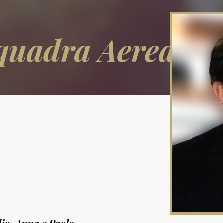
Squadra Aerea
lia, Anna e Paolo